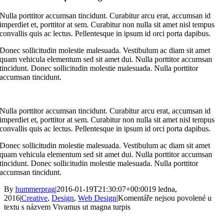
Nulla porttitor accumsan tincidunt. Curabitur arcu erat, accumsan id
imperdiet et, porttitor at sem. Curabitur non nulla sit amet nisl tempus
convallis quis ac lectus. Pellentesque in ipsum id orci porta dapibus.
Donec sollicitudin molestie malesuada. Vestibulum ac diam sit amet
quam vehicula elementum sed sit amet dui. Nulla porttitor accumsan
tincidunt. Donec sollicitudin molestie malesuada. Nulla porttitor
accumsan tincidunt.
Nulla porttitor accumsan tincidunt. Curabitur arcu erat, accumsan id
imperdiet et, porttitor at sem. Curabitur non nulla sit amet nisl tempus
convallis quis ac lectus. Pellentesque in ipsum id orci porta dapibus.
Donec sollicitudin molestie malesuada. Vestibulum ac diam sit amet
quam vehicula elementum sed sit amet dui. Nulla porttitor accumsan
tincidunt. Donec sollicitudin molestie malesuada. Nulla porttitor
accumsan tincidunt.
By
hummerprag
|
2016-01-19T21:30:07+00:00
19 ledna,
2016
|
Creative
,
Design
,
Web Design
|
Komentáře nejsou povolené
u
textu s názvem Vivamus ut magna turpis