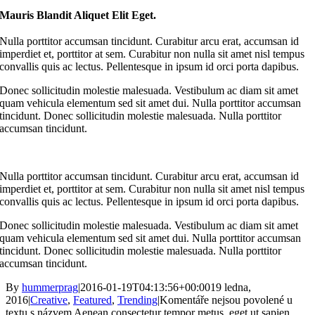
Mauris Blandit Aliquet Elit Eget.
Nulla porttitor accumsan tincidunt. Curabitur arcu erat, accumsan id
imperdiet et, porttitor at sem. Curabitur non nulla sit amet nisl tempus
convallis quis ac lectus. Pellentesque in ipsum id orci porta dapibus.
Donec sollicitudin molestie malesuada. Vestibulum ac diam sit amet
quam vehicula elementum sed sit amet dui. Nulla porttitor accumsan
tincidunt. Donec sollicitudin molestie malesuada. Nulla porttitor
accumsan tincidunt.
Nulla porttitor accumsan tincidunt. Curabitur arcu erat, accumsan id
imperdiet et, porttitor at sem. Curabitur non nulla sit amet nisl tempus
convallis quis ac lectus. Pellentesque in ipsum id orci porta dapibus.
Donec sollicitudin molestie malesuada. Vestibulum ac diam sit amet
quam vehicula elementum sed sit amet dui. Nulla porttitor accumsan
tincidunt. Donec sollicitudin molestie malesuada. Nulla porttitor
accumsan tincidunt.
By
hummerprag
|
2016-01-19T04:13:56+00:00
19 ledna,
2016
|
Creative
,
Featured
,
Trending
|
Komentáře nejsou povolené
u
textu s názvem Aenean consectetur tempor metus, eget ut sapien