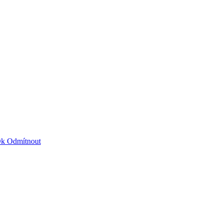
Ok
Odmítnout