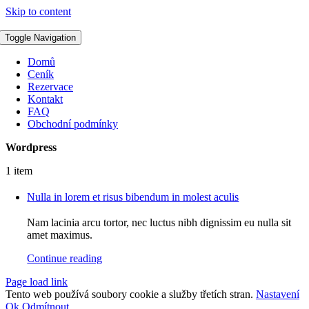
Skip to content
Toggle Navigation
Domů
Ceník
Rezervace
Kontakt
FAQ
Obchodní podmínky
Wordpress
1 item
Nulla in lorem et risus bibendum in molest aculis
Nam lacinia arcu tortor, nec luctus nibh dignissim eu nulla sit
amet maximus.
Continue reading
Page load link
Tento web používá soubory cookie a služby třetích stran.
Nastavení
Ok
Odmítnout